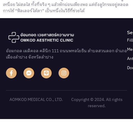
เหนื่อย ไม่สดใส ทั้งที่จริง ๆ แล้วพักผ่อนเพียงพอ แต่ยังดูโทรมอยู่ตลอด
การใช้ “ฟิลเลอร์ใต้ตา” เป็นหนึ่งในวิธีที่ช่วยได้
Se
Fil
Me
อ้อมกอด เมดิคอล คลินิก 111 ถนนพหลโยธิน ตําบลสวนดอก อําเภอ
เมืองลําปาง จังหวัดลําปาง
An
Do
AOMKOD MEDICAL CO., LTD.
Copyright © 2024. All rights
reserved.