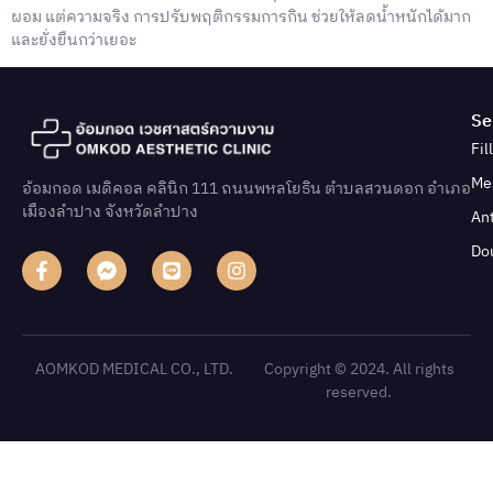
ผอม แต่ความจริง การปรับพฤติกรรมการกิน ช่วยให้ลดน้ำหนักได้มาก
และยั่งยืนกว่าเยอะ
Se
Fil
Me
อ้อมกอด เมดิคอล คลินิก 111 ถนนพหลโยธิน ตําบลสวนดอก อําเภอ
เมืองลําปาง จังหวัดลําปาง
An
Do
AOMKOD MEDICAL CO., LTD.
Copyright © 2024. All rights
reserved.