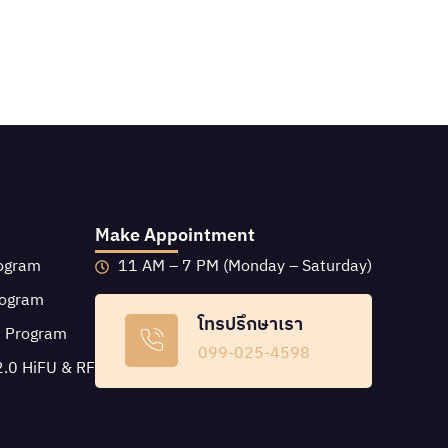
Make Appointment
rogram
11 AM – 7 PM (Monday – Saturday)
rogram
โทรปรึกษาเรา
e Program
099-025-4598
2.0 HiFU & RF