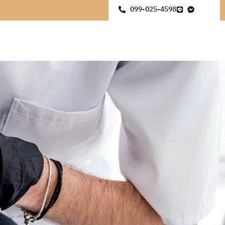
099-025-4598
ง