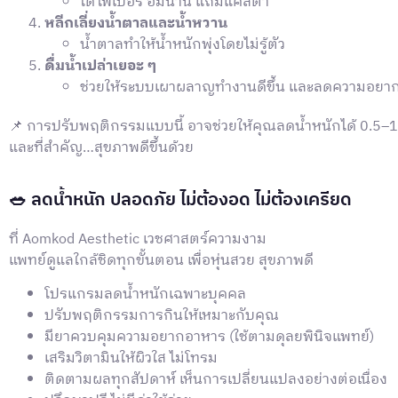
ได้ไฟเบอร์ อิ่มนาน แถมแคลต่ำ
หลีกเลี่ยงน้ำตาลและน้ำหวาน
น้ำตาลทำให้น้ำหนักพุ่งโดยไม่รู้ตัว
ดื่มน้ำเปล่าเยอะ ๆ
ช่วยให้ระบบเผาผลาญทำงานดีขึ้น และลดความอยาก
📌 การปรับพฤติกรรมแบบนี้ อาจช่วยให้คุณลดน้ำหนักได้ 0.5–1
และที่สำคัญ…สุขภาพดีขึ้นด้วย
🥗 ลดน้ำหนัก ปลอดภัย ไม่ต้องอด ไม่ต้องเครียด
ที่ Aomkod Aesthetic เวชศาสตร์ความงาม
แพทย์ดูแลใกล้ชิดทุกขั้นตอน เพื่อหุ่นสวย สุขภาพดี
โปรแกรมลดน้ำหนักเฉพาะบุคคล
ปรับพฤติกรรมการกินให้เหมาะกับคุณ
มียาควบคุมความอยากอาหาร (ใช้ตามดุลยพินิจแพทย์)
เสริมวิตามินให้ผิวใส ไม่โทรม
ติดตามผลทุกสัปดาห์ เห็นการเปลี่ยนแปลงอย่างต่อเนื่อง