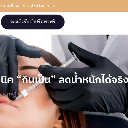
ภอเมืองลําปาง จังหวัดลําปาง
จองคิวรับคำปรึกษาฟรี
นิค “กินเป็น” ลดน้ำหนักได้จริ
็ดความรู้