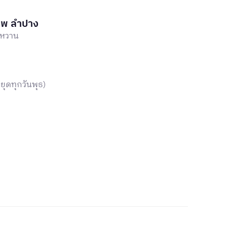
าพ ลำปาง
ำหวาน
ุดทุกวันพุธ)