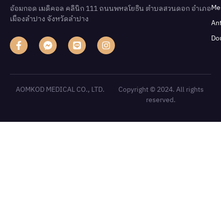
Me
อ้อมกอด เมดิคอล คลินิก 111 ถนนพหลโยธิน ตําบลสวนดอก อําเภอ
เมืองลําปาง จังหวัดลําปาง
An
Do
AOMKOD MEDICAL CO., LTD.
Copyright © 2024. All rights
reserved.