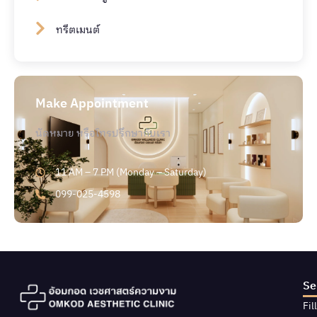
ทรีตเมนต์
Make Appointment
นัดหมาย หรือโทรปรึกษากับเรา
11 AM – 7 PM (Monday – Saturday)
099-025-4598
Se
Fil