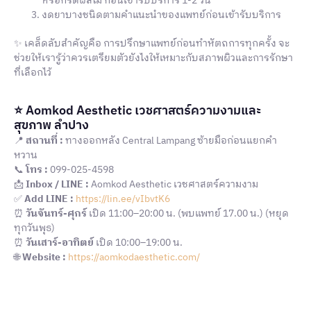
หรือกรดผลไม้ ก่อนเข้ารับบริการ 1-2 วัน
งดยาบางชนิดตามคำแนะนำของแพทย์ก่อนเข้ารับบริการ
✨ เคล็ดลับสำคัญคือ การปรึกษาแพทย์ก่อนทำหัตถการทุกครั้ง จะ
ช่วยให้เรารู้ว่าควรเตรียมตัวยังไงให้เหมาะกับสภาพผิวและการรักษา
ที่เลือกไว้
⭐ Aomkod Aesthetic เวชศาสตร์ความงามและ
สุขภาพ ลำปาง
📍
สถานที่ :
ทางออกหลัง Central Lampang ซ้ายมือก่อนแยกคำ
หวาน
📞
โทร :
099-025-4598
📩
Inbox / LINE :
Aomkod Aesthetic เวชศาสตร์ความงาม
✅
Add LINE :
https://lin.ee/vIbvtK6
⏰
วันจันทร์-ศุกร์
เปิด 11:00–20:00 น. (พบแพทย์ 17.00 น.) (หยุด
ทุกวันพุธ)
⏰
วันเสาร์-อาทิตย์
เปิด 10:00–19:00 น.
🌐
Website :
https://aomkodaesthetic.com/