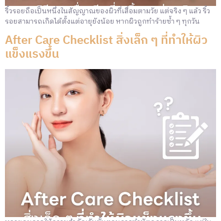
ริ้วรอยถือเป็นหนึ่งในสัญญาณของผิวที่เสื่อมตามวัย แต่จริง ๆ แล้ว ริ้ว
รอยสามารถเกิดได้ตั้งแต่อายุยังน้อย หากผิวถูกทำร้ายซ้ำ ๆ ทุกวัน
After Care Checklist สิ่งเล็ก ๆ ที่ทำให้ผิว
แข็งแรงขึ้น